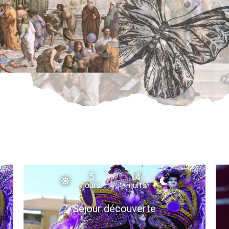
5
4
jours
nuits
Séjour découverte