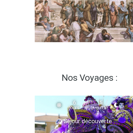
Nos Voyages :
6
5
jours
nuits
Séjour découverte