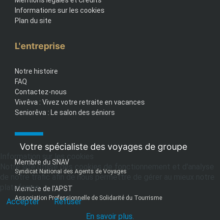
Mentions légales et Crédits
Informations sur les cookies
Plan du site
L'entreprise
Notre histoire
FAQ
Contactez-nous
Vivrêva : Vivez votre retraite en vacances
Seniorêva : Le salon des séniors
Votre spécialiste des voyages de groupe
Information sur les cookies
Membre du SNAV
Notre site utilise des cookies de fonctionnement et d'analyse
Syndicat National des Agents de Voyages
de notre trafic afin de nous permettre de gérer au mieux notre
plateforme.
Membre de l'APST
Association Professionnelle de Solidarité du Tourrisme
Accepter
Refuser
En savoir plus.