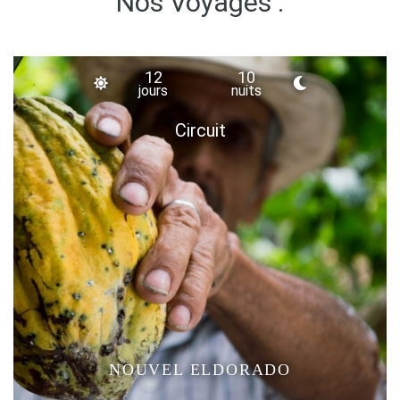
Nos Voyages :
12
10
jours
nuits
Circuit
NOUVEL ELDORADO