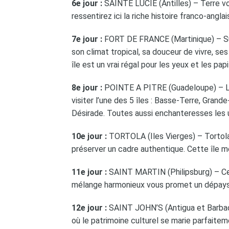
6e jour :
SAINTE LUCIE (Antilles) – Terre v
ressentirez ici la riche histoire franco-angl
7e jour :
FORT DE FRANCE (Martinique) – Surn
son climat tropical, sa douceur de vivre, ses
île est un vrai régal pour les yeux et les papi
8e jour :
POINTE A PITRE (Guadeloupe) – Lo
visiter l’une des 5 îles : Basse-Terre, Grand
Désirade. Toutes aussi enchanteresses les 
10e jour :
TORTOLA (Iles Vierges) – Tortola e
préserver un cadre authentique. Cette île 
11e jour :
SAINT MARTIN (Philipsburg) – Cett
mélange harmonieux vous promet un dépay
12e jour :
SAINT JOHN’S (Antigua et Barbade
où le patrimoine culturel se marie parfaitem