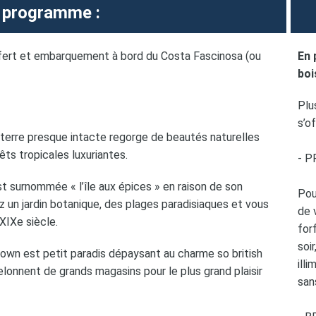
 programme :
rt et embarquement à bord du Costa Fascinosa (ou
En 
boi
Plu
s’o
rre presque intacte regorge de beautés naturelles
êts tropicales luxuriantes.
- P
 surnommée « l’île aux épices » en raison de son
Pou
z un jardin botanique, des plages paradisiaques et vous
de 
XIXe siècle.
forf
soi
n est petit paradis dépaysant au charme so british
ill
onnent de grands magasins pour le plus grand plaisir
san