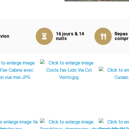
16 jours & 14
Repas
vion
nuits
compr