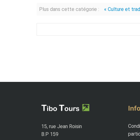
Plus dans cette catégorie :
« Culture et trad
Inf
Condi
15, rue Jean Roisin
parti
B.P 159