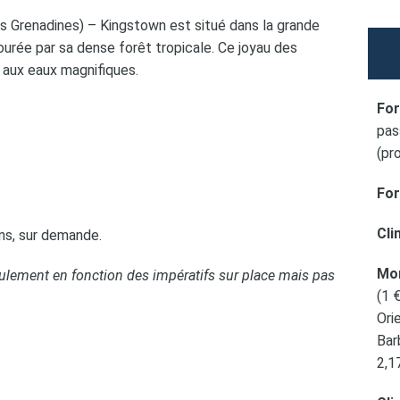
Grenadines) – Kingstown est situé dans la grande
urée par sa dense forêt tropicale. Ce joyau des
s aux eaux magnifiques.
For
pas
(pr
For
Cli
ons, sur demande.
Mon
lement en fonction des impératifs sur place mais pas
(1 
Ori
Bar
2,1