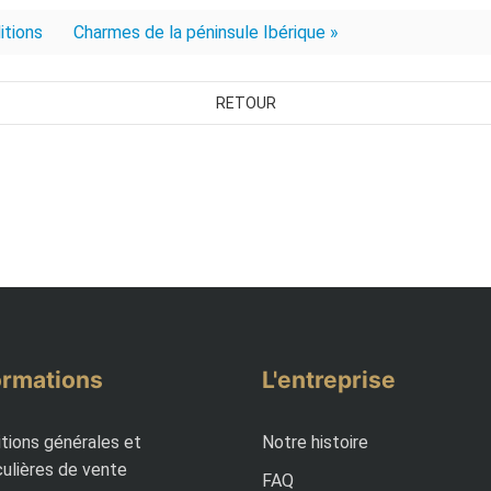
itions
Charmes de la péninsule Ibérique »
RETOUR
ormations
L'entreprise
tions générales et
Notre histoire
culières de vente
FAQ