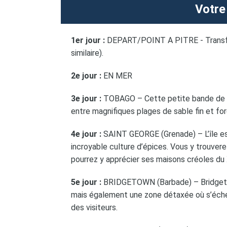
Votre
1er jour :
DEPART/POINT A PITRE - Transfe
similaire).
2e jour :
EN MER
3e jour :
TOBAGO – Cette petite bande de te
entre magnifiques plages de sable fin et for
4e jour :
SAINT GEORGE (Grenade) – L’île est
incroyable culture d’épices. Vous y trouvere
pourrez y apprécier ses maisons créoles du 
5e jour :
BRIDGETOWN (Barbade) – Bridgetow
mais également une zone détaxée où s’échel
des visiteurs.