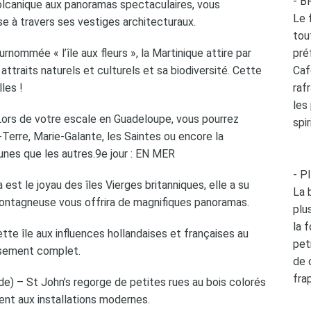
- 
olcanique aux panoramas spectaculaires, vous
Le 
aise à travers ses vestiges architecturaux.
tou
ommée « l’île aux fleurs », la Martinique attire par
pré
 attraits naturels et culturels et sa biodiversité. Cette
Caf
lles !
raf
les
rs de votre escale en Guadeloupe, vous pourrez
spir
e-Terre, Marie-Galante, les Saintes ou encore la
unes que les autres.9e jour : EN MER
- P
st le joyau des îles Vierges britanniques, elle a su
La 
montagneuse vous offrira de magnifiques panoramas.
plu
la 
e île aux influences hollandaises et françaises au
pet
sement complet.
de 
fra
) – St John’s regorge de petites rues au bois colorés
ent aux installations modernes.