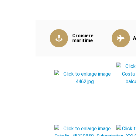
Croisière
A
maritime