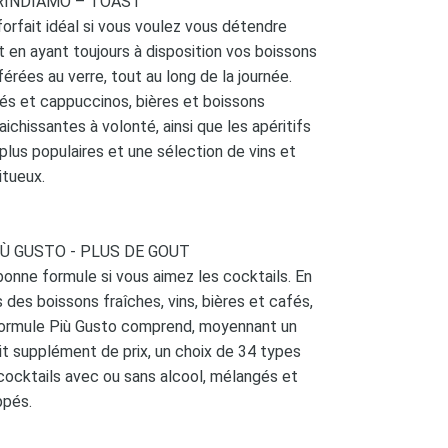
BRINDIAMO – TOAST
forfait idéal si vous voulez vous détendre
t en ayant toujours à disposition vos boissons
férées au verre, tout au long de la journée.
és et cappuccinos, bières et boissons
raichissantes à volonté, ainsi que les apéritifs
 plus populaires et une sélection de vins et
itueux.
IÙ GUSTO - PLUS DE GOUT
bonne formule si vous aimez les cocktails. En
s des boissons fraîches, vins, bières et cafés,
formule Più Gusto comprend, moyennant un
it supplément de prix, un choix de 34 types
cocktails avec ou sans alcool, mélangés et
ppés.